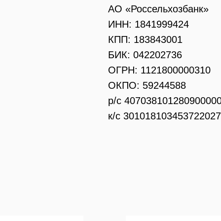
АО «Россельхозбанк»
ИНН: 1841999424
КПП: 183843001
БИК: 042202736
ОГРН: 1121800000310
ОКПО: 59244588
р/с 40703810128090000
к/с 30101810345372202