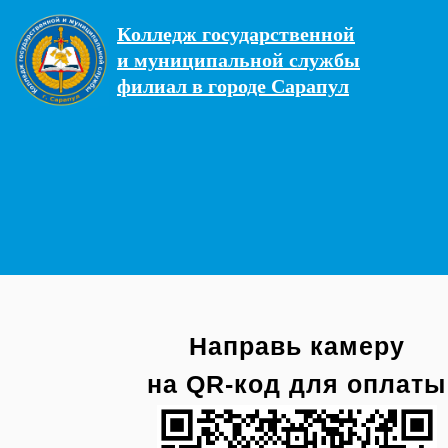
Колледж государственной
и муниципальной службы
филиал в городе Сарапул
Направь камеру
на QR-код для оплаты