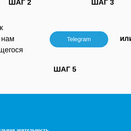
ШАГ 2
ШАГ 3
к
ил
 нам
Telegram
щегося
ШАГ 5
льная деятельность